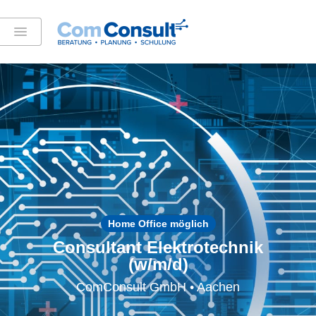
Home Office möglich
Consultant Elektrotechnik
(w/m/d)
ComConsult GmbH • Aachen